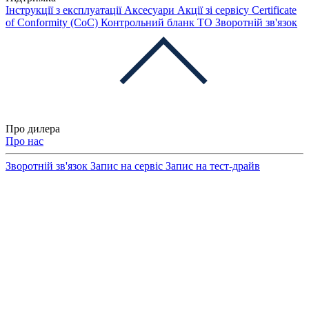
Інструкції з експлуатації
Аксесуари
Акції зі сервісу
Certificate
of Conformity (CoC)
Контрольний бланк ТО
Зворотній зв'язок
Про дилера
Про нас
Зворотній зв'язок
Запис на сервіс
Запис на тест-драйв