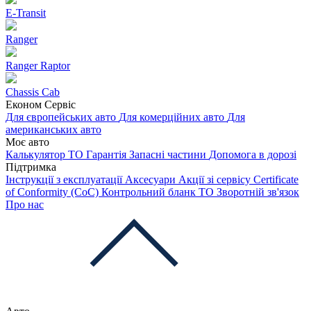
E-Transit
Ranger
Ranger Raptor
Chassis Cab
Економ Сервіс
Для європейських авто
Для комерційних авто
Для
американських авто
Моє авто
Калькулятор ТО
Гарантія
Запасні частини
Допомога в дорозі
Підтримка
Інструкції з експлуатації
Аксесуари
Акції зі сервісу
Certificate
of Conformity (CoC)
Контрольний бланк ТО
Зворотній зв'язок
Про нас